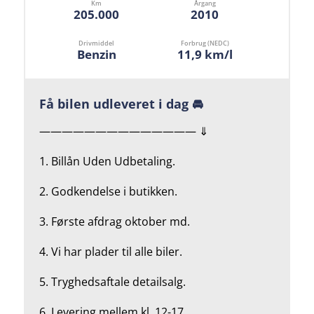
Km
Årgang
205.000
2010
Drivmiddel
Forbrug (NEDC)
Benzin
11,9 km/l
Få bilen udleveret i dag 🚘
—————————————— ⇓
1. Billån Uden Udbetaling.
2.
Godkendelse i butikken.
3. Første afdrag oktober md.
4.
Vi har plader til alle biler.
5.
Tryghedsaftale detailsalg.
6. Levering mellem kl. 12-17