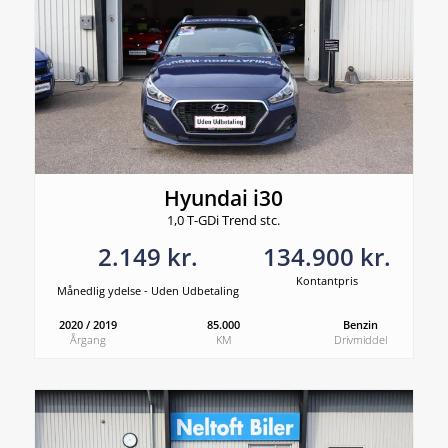
Hyundai i30
1,0 T-GDi Trend stc.
2.149 kr.
134.900 kr.
Kontantpris
Månedlig ydelse - Uden Udbetaling
2020 / 2019
85.000
Benzin
Årgang
KM
Drivmiddel