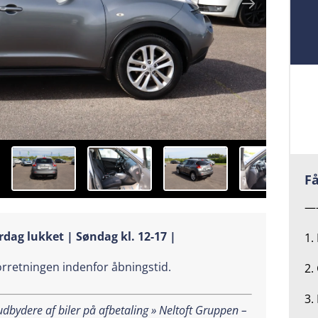
Få
—
rdag lukket | Søndag kl. 12-17 |
1.
forretningen indenfor åbningstid.
2.
3.
bydere af biler på afbetaling » Neltoft Gruppen –