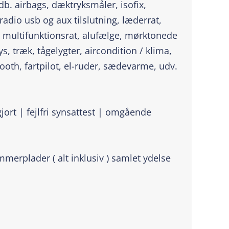
b. airbags, dæktryksmåler, isofix,
adio usb og aux tilslutning, læderrat,
, multifunktionsrat, alufælge, mørktonede
ys, træk, tågelygter, aircondition / klima,
tooth, fartpilot, el-ruder, sædevarme, udv.
jort | fejlfri synsattest | omgående
merplader ( alt inklusiv ) samlet ydelse