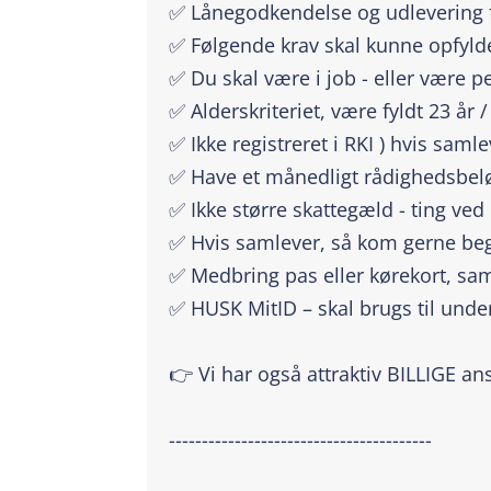
✅ Lånegodkendelse og udlevering f
✅ Følgende krav skal kunne opfyld
✅ Du skal være i job - eller være p
✅ Alderskriteriet, være fyldt 23 år
✅ Ikke registreret i RKI ) hvis saml
✅ Have et månedligt rådighedsbeløb
✅ Ikke større skattegæld - ting ved
✅ Hvis samlever, så kom gerne beg
✅ Medbring pas eller kørekort, sam
✅ HUSK MitID – skal brugs til unde
👉 Vi har også attraktiv BILLIGE an
----------------------------------------