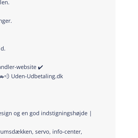
len.
nger.
id.
handler-website ✔️
🚗💨 Uden-Udbetaling.dk
esign og en god indstigningshøjde |
erumsdækken, servo, info-center,