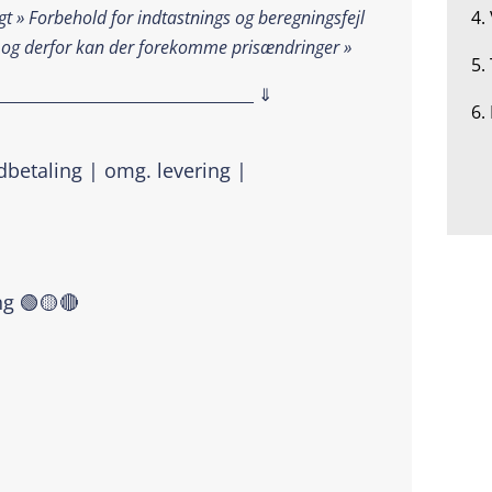
4.
t » Forbehold for indtastnings og beregningsfejl
 og derfor kan der forekomme prisændringer »
5.
__________________________________ ⇓
6.
dbetaling | omg. levering |
ng 🟢🟡🔴