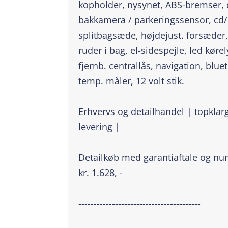
kopholder, nysynet, ABS-bremser, d
bakkamera / parkeringssensor, cd/r
splitbagsæde, højdejust. forsæder
ruder i bag, el-sidespejle, led kørel
fjernb. centrallås, navigation, blue
temp. måler, 12 volt stik.
Erhvervs og detailhandel | topklarg
levering |
Detailkøb med garantiaftale og num
kr. 1.628, -
----------------------------------------