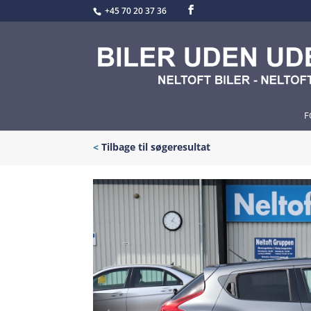
+45 70 20 37 36
F
<
Tilbage til søgeresultat