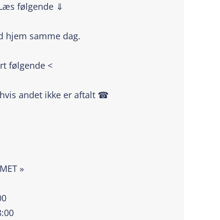
 Læs følgende ⇓
ed hjem samme dag.
rt følgende <
 hvis andet ikke er aftalt ☎
|
MMET »
00
8:00