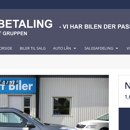
ORSIDE
BILER TIL SALG
AUTO LÅN
SALGSAFDELING
V
1
/
17
N
1,