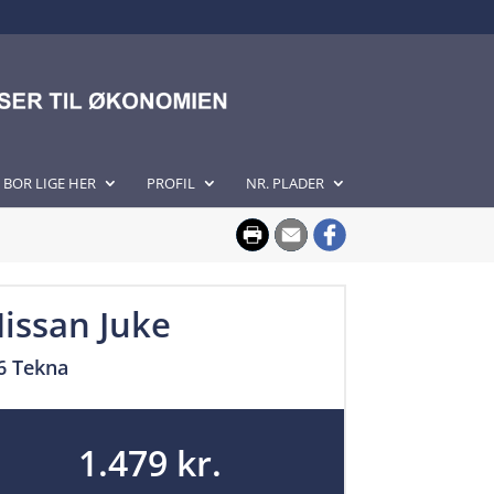
I BOR LIGE HER
PROFIL
NR. PLADER
issan Juke
6 Tekna
1.479 kr.