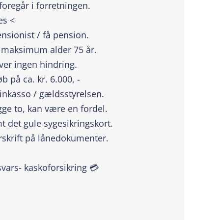
oregår i forretningen.
es <
ensionist / få pension.
 / maksimum alder 75 år.
ever ingen hindring.
 på ca. kr. 6.000, -
 inkasso / gældsstyrelsen.
ge to, kan være en fordel.
t det gule sygesikringskort.
rskrift på lånedokumenter.
svars- kaskoforsikring 💳