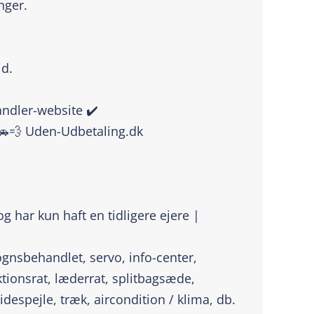
nger.
id.
handler-website ✔️
🚗💨 Uden-Udbetaling.dk
og har kun haft en tidligere ejere |
ognsbehandlet, servo, info-center,
tionsrat, læderrat, splitbagsæde,
espejle, træk, aircondition / klima, db.