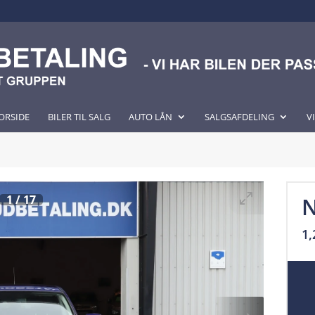
ORSIDE
BILER TIL SALG
AUTO LÅN
SALGSAFDELING
V
1
/
17
N
1,