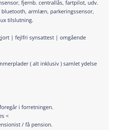
sensor, fjernb. centrallås, fartpilot, udv.
 bluetooth, armlæn, parkeringssensor,
x tilslutning.
jort | fejlfri synsattest | omgående
merplader ( alt inklusiv ) samlet ydelse
oregår i forretningen.
es <
ensionist / få pension.