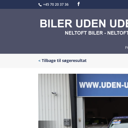
+45 70 20 37 36
F
<
Tilbage til søgeresultat