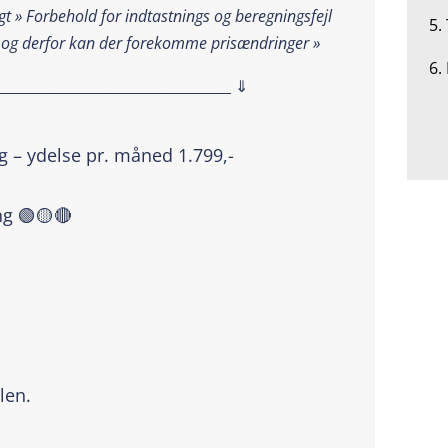
t » Forbehold for indtastnings og beregningsfejl
5.
 og derfor kan der forekomme prisændringer »
6.
__________________________________ ⇓
g – ydelse pr. måned 1.799,-
ng 🟢🟡🔴
len.