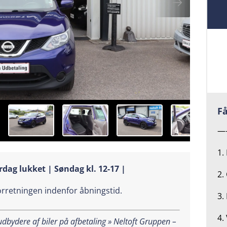
Få
—
1.
rdag lukket | Søndag kl. 12-17 |
2.
forretningen indenfor åbningstid.
3.
4.
bydere af biler på afbetaling » Neltoft Gruppen –