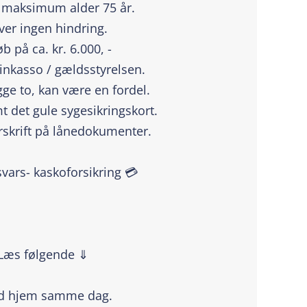
 / maksimum alder 75 år.
ever ingen hindring.
 på ca. kr. 6.000, -
 inkasso / gældsstyrelsen.
ge to, kan være en fordel.
t det gule sygesikringskort.
rskrift på lånedokumenter.
svars- kaskoforsikring 💳
 Læs følgende ⇓
ed hjem samme dag.