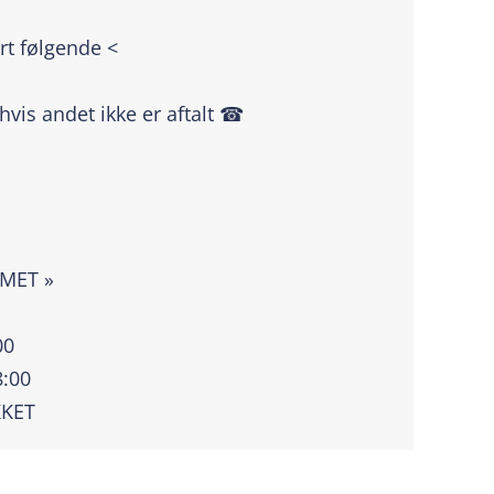
rt følgende <
 hvis andet ikke er aftalt ☎
|
MMET »
00
8:00
KKET