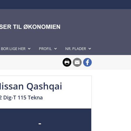
I BOR LIGE HER
PROFIL
NR. PLADER
issan Qashqai
2 Dig-T 115 Tekna
-