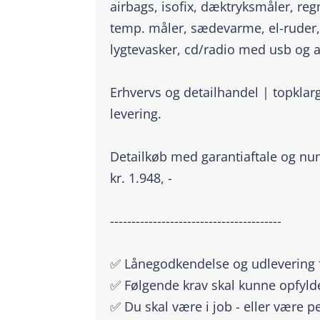
airbags, isofix, dæktryksmåler, regn
temp. måler, sædevarme, el-ruder,
lygtevasker, cd/radio med usb og au
Erhvervs og detailhandel | topklarg
levering.
Detailkøb med garantiaftale og num
kr. 1.948, -
----------------------------------------
✅ Lånegodkendelse og udlevering f
✅ Følgende krav skal kunne opfyld
✅ Du skal være i job - eller være p