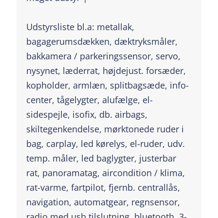
Udstyrsliste bl.a: metallak,
bagagerumsdækken, dæktryksmåler,
bakkamera / parkeringssensor, servo,
nysynet, læderrat, højdejust. forsæder,
kopholder, armlæn, splitbagsæde, info-
center, tågelygter, alufælge, el-
sidespejle, isofix, db. airbags,
skiltegenkendelse, mørktonede ruder i
bag, carplay, led kørelys, el-ruder, udv.
temp. måler, led baglygter, justerbar
rat, panoramatag, aircondition / klima,
rat-varme, fartpilot, fjernb. centrallås,
navigation, automatgear, regnsensor,
radio med usb tilslutning, bluetooth, 3-