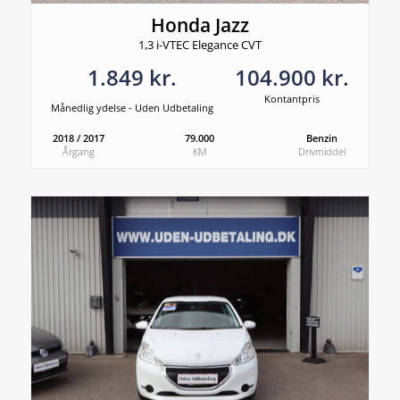
Honda Jazz
1,3 i-VTEC Elegance CVT
1.849 kr.
104.900 kr.
Kontantpris
Månedlig ydelse - Uden Udbetaling
2018 / 2017
79.000
Benzin
Årgang
KM
Drivmiddel