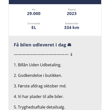
Km
Årgang
29.000
2023
Drivmiddel
Rækkevidde
EL
334 km
Få bilen udleveret i dag 🚘
—————————————— ⇓
1. Billån Uden Udbetaling.
2.
Godkendelse i butikken.
3. Første afdrag oktober md.
4.
Vi har plader til alle biler.
5.
Tryghedsaftale detailsalg.