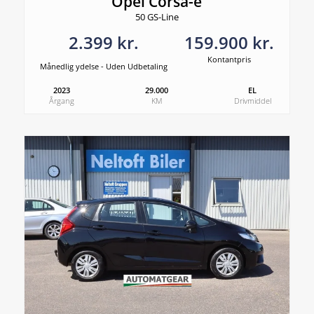
Opel Corsa-e
50 GS-Line
2.399 kr.
159.900 kr.
Kontantpris
Månedlig ydelse - Uden Udbetaling
2023
29.000
EL
Årgang
KM
Drivmiddel