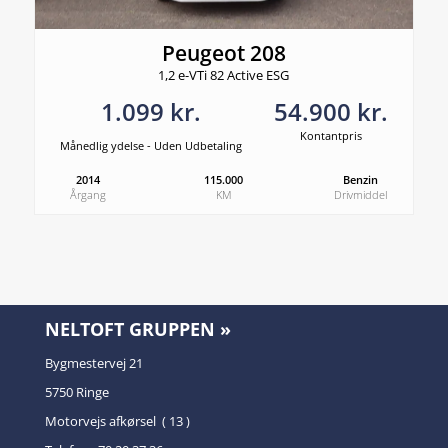
Peugeot 208
1,2 e-VTi 82 Active ESG
1.099 kr.
54.900 kr.
Kontantpris
Månedlig ydelse - Uden Udbetaling
2014
115.000
Benzin
Årgang
KM
Drivmiddel
NELTOFT GRUPPEN »
Bygmestervej 21
5750 Ringe
Motorvejs afkørsel ( 13 )