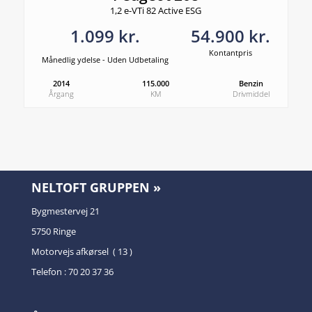
1,2 e-VTi 82 Active ESG
1.099 kr.
54.900 kr.
Kontantpris
Månedlig ydelse - Uden Udbetaling
2014
115.000
Benzin
Årgang
KM
Drivmiddel
NELTOFT GRUPPEN »
Bygmestervej 21
5750 Ringe
Motorvejs afkørsel ( 13 )
Telefon : 70 20 37 36