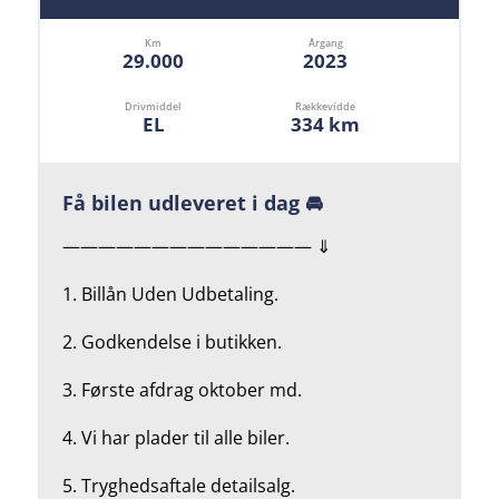
Km
Årgang
29.000
2023
Drivmiddel
Rækkevidde
EL
334 km
Få bilen udleveret i dag 🚘
—————————————— ⇓
1. Billån Uden Udbetaling.
2.
Godkendelse i butikken.
3. Første afdrag oktober md.
4.
Vi har plader til alle biler.
5.
Tryghedsaftale detailsalg.