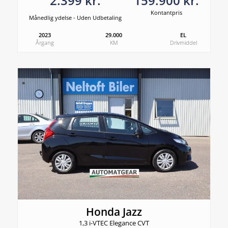
2.399 kr.
159.900 kr.
Kontantpris
Månedlig ydelse - Uden Udbetaling
2023
29.000
EL
Årgang
KM
Drivmiddel
Honda Jazz
1,3 i-VTEC Elegance CVT