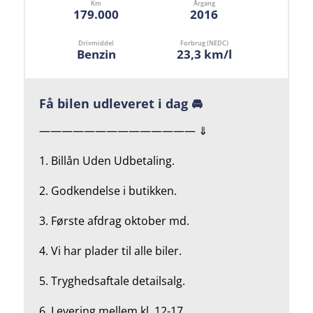
Km
Årgang
179.000
2016
Drivmiddel
Forbrug (NEDC)
Benzin
23,3 km/l
Få bilen udleveret i dag 🚘
—————————————— ⇓
1. Billån Uden Udbetaling.
2.
Godkendelse i butikken.
3. Første afdrag oktober md.
4.
Vi har plader til alle biler.
5.
Tryghedsaftale detailsalg.
6. Levering mellem kl. 12-17