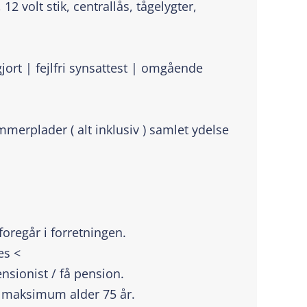
12 volt stik, centrallås, tågelygter,
jort | fejlfri synsattest | omgående
merplader ( alt inklusiv ) samlet ydelse
oregår i forretningen.
es <
ensionist / få pension.
 / maksimum alder 75 år.