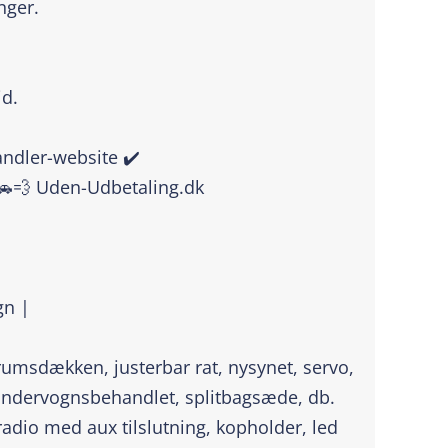
nger.
id.
handler-website ✔️
🚗💨 Uden-Udbetaling.dk
gn |
erumsdækken, justerbar rat, nysynet, servo,
undervognsbehandlet, splitbagsæde, db.
radio med aux tilslutning, kopholder, led