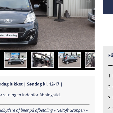
Få
—
1.
rdag lukket | Søndag kl. 12-17 |
2.
forretningen indenfor åbningstid.
3.
4.
bydere af biler på afbetaling » Neltoft Gruppen –