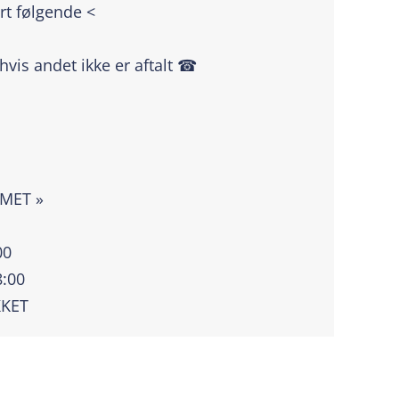
rt følgende <
 hvis andet ikke er aftalt ☎
|
MMET »
00
8:00
KKET