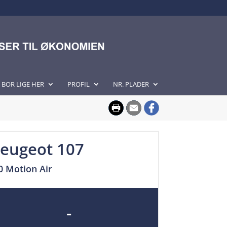
I BOR LIGE HER
PROFIL
NR. PLADER
eugeot 107
0 Motion Air
-