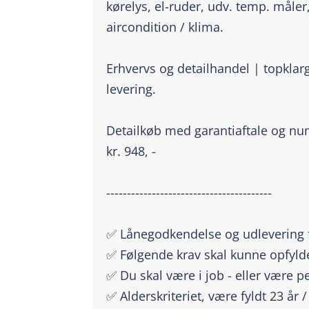
kørelys, el-ruder, udv. temp. måler, 
aircondition / klima.
Erhvervs og detailhandel | topklarg
levering.
Detailkøb med garantiaftale og num
kr. 948, -
----------------------------------------
✅ Lånegodkendelse og udlevering f
✅ Følgende krav skal kunne opfyld
✅ Du skal være i job - eller være p
✅ Alderskriteriet, være fyldt 23 år