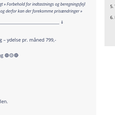
t » Forbehold for indtastnings og beregningsfejl
5.
 og derfor kan der forekomme prisændringer »
6.
__________________________________ ⇓
ng – ydelse pr. måned 799,-
ng 🟢🟡🔴
len.