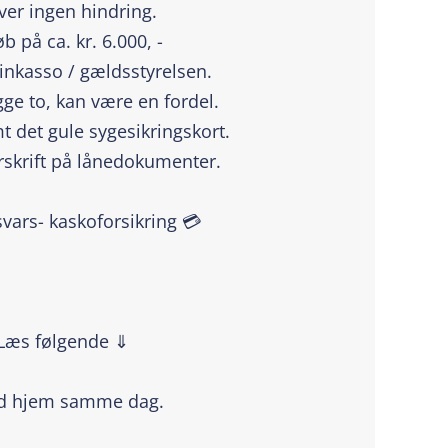
ever ingen hindring.
 på ca. kr. 6.000, -
 inkasso / gældsstyrelsen.
ge to, kan være en fordel.
t det gule sygesikringskort.
rskrift på lånedokumenter.
svars- kaskoforsikring 💳
 Læs følgende ⇓
ed hjem samme dag.