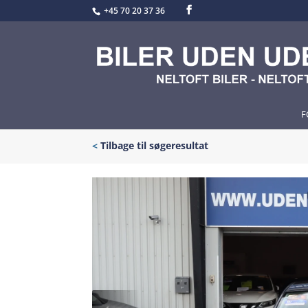
+45 70 20 37 36
F
<
Tilbage til søgeresultat