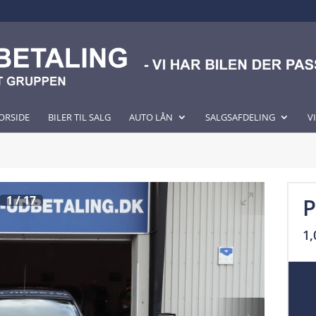
ORSIDE
BILER TIL SALG
AUTO LÅN
SALGSAFDELING
V
1
/
17
P
1,