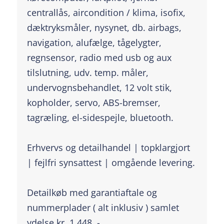
centrallås, aircondition / klima, isofix,
dæktryksmåler, nysynet, db. airbags,
navigation, alufælge, tågelygter,
regnsensor, radio med usb og aux
tilslutning, udv. temp. måler,
undervognsbehandlet, 12 volt stik,
kopholder, servo, ABS-bremser,
tagræling, el-sidespejle, bluetooth.
Erhvervs og detailhandel | topklargjort
| fejlfri synsattest | omgående levering.
Detailkøb med garantiaftale og
nummerplader ( alt inklusiv ) samlet
ydelse kr. 1.448, -