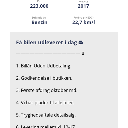
Km
Årgang
223.000
2017
Drivmiddel
Forbrug (NEDC)
Benzin
22,7 km/l
Få bilen udleveret i dag 🚘
—————————————— ⇓
1. Billån Uden Udbetaling.
2.
Godkendelse i butikken.
3. Første afdrag oktober md.
4.
Vi har plader til alle biler.
5.
Tryghedsaftale detailsalg.
6. Levering mellem kl. 12-17