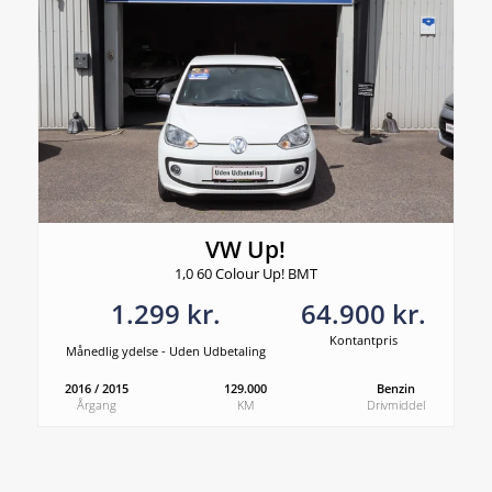
VW Up!
1,0 60 Colour Up! BMT
1.299 kr.
64.900 kr.
Kontantpris
Månedlig ydelse - Uden Udbetaling
2016 / 2015
129.000
Benzin
Årgang
KM
Drivmiddel