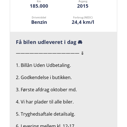
Km
Årgang
185.000
2015
Drivmiddel
Forbrug (NEDC)
Benzin
24,4 km/l
Få bilen udleveret i dag 🚘
—————————————— ⇓
1. Billån Uden Udbetaling.
2.
Godkendelse i butikken.
3. Første afdrag oktober md.
4.
Vi har plader til alle biler.
5.
Tryghedsaftale detailsalg.
6. Levering mellem kl. 12-17