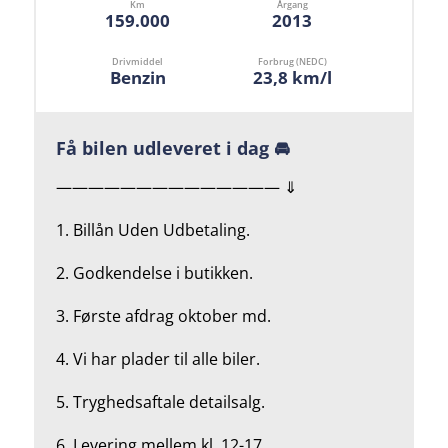
Km
Årgang
159.000
2013
Drivmiddel
Forbrug (NEDC)
Benzin
23,8 km/l
Få bilen udleveret i dag 🚘
—————————————— ⇓
1. Billån Uden Udbetaling.
2.
Godkendelse i butikken.
3. Første afdrag oktober md.
4.
Vi har plader til alle biler.
5.
Tryghedsaftale detailsalg.
6. Levering mellem kl. 12-17