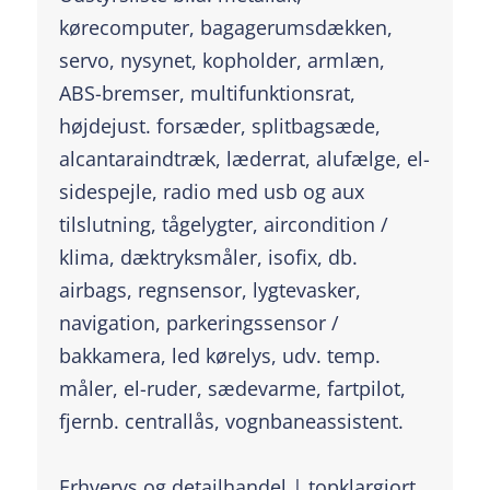
kørecomputer, bagagerumsdækken,
servo, nysynet, kopholder, armlæn,
ABS-bremser, multifunktionsrat,
højdejust. forsæder, splitbagsæde,
alcantaraindtræk, læderrat, alufælge, el-
sidespejle, radio med usb og aux
tilslutning, tågelygter, aircondition /
klima, dæktryksmåler, isofix, db.
airbags, regnsensor, lygtevasker,
navigation, parkeringssensor /
bakkamera, led kørelys, udv. temp.
måler, el-ruder, sædevarme, fartpilot,
fjernb. centrallås, vognbaneassistent.
Erhvervs og detailhandel | topklargjort