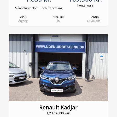
Kontantpris
Månedlig ydelse - Uden Udbetaling
2018
169.000
Benzin
Årgang
KM
Drivmiddel
Renault Kadjar
1,2 TCe 130 Zen