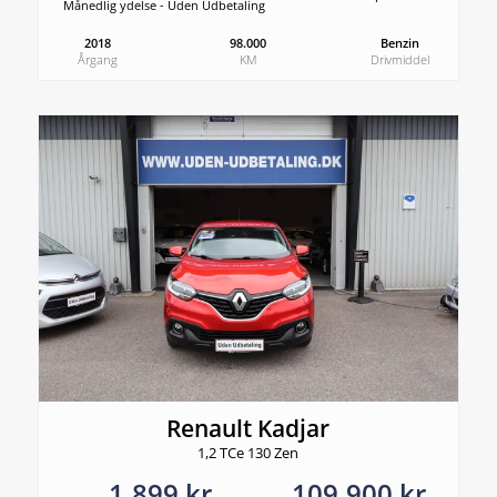
Månedlig ydelse - Uden Udbetaling
2018
98.000
Benzin
Årgang
KM
Drivmiddel
Renault Kadjar
1,2 TCe 130 Zen
1.899 kr.
109.900 kr.