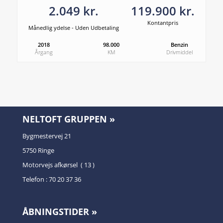
2.049 kr.
119.900 kr.
Kontantpris
Månedlig ydelse - Uden Udbetaling
2018
98.000
Benzin
Årgang
KM
Drivmiddel
NELTOFT GRUPPEN »
Bygmestervej 21
5750 Ringe
Motorvejs afkørsel ( 13 )
Telefon : 70 20 37 36
ÅBNINGSTIDER »