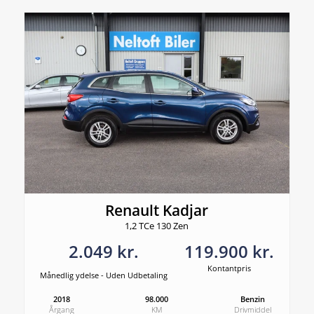
Renault Kadjar
1,2 TCe 130 Zen
2.049 kr.
119.900 kr.
Kontantpris
Månedlig ydelse - Uden Udbetaling
2018
98.000
Benzin
Årgang
KM
Drivmiddel