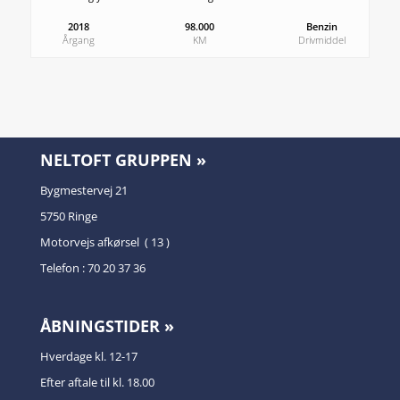
2018
98.000
Benzin
Årgang
KM
Drivmiddel
NELTOFT GRUPPEN »
Bygmestervej 21
5750 Ringe
Motorvejs afkørsel ( 13 )
Telefon : 70 20 37 36
ÅBNINGSTIDER »
Hverdage kl. 12-17
Efter aftale til kl. 18.00