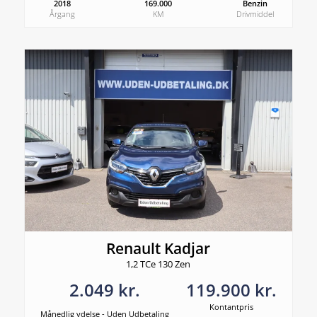
2018
169.000
Benzin
Årgang
KM
Drivmiddel
Renault Kadjar
1,2 TCe 130 Zen
2.049 kr.
119.900 kr.
Kontantpris
Månedlig ydelse - Uden Udbetaling