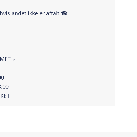
 hvis andet ikke er aftalt ☎
|
MMET »
00
8:00
KKET