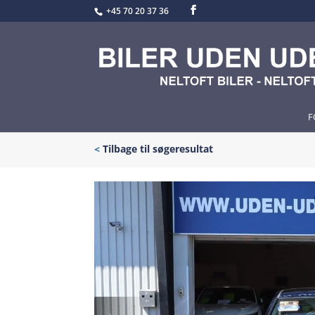
+45 70 20 37 36
F
<
Tilbage til søgeresultat