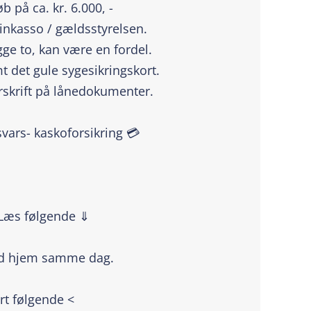
 på ca. kr. 6.000, -
 inkasso / gældsstyrelsen.
ge to, kan være en fordel.
t det gule sygesikringskort.
rskrift på lånedokumenter.
svars- kaskoforsikring 💳
 Læs følgende ⇓
ed hjem samme dag.
rt følgende <