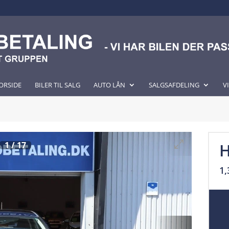
ORSIDE
BILER TIL SALG
AUTO LÅN
SALGSAFDELING
V
1
/
17
H
1,