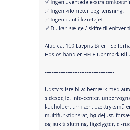
✅ Ingen uventede ekstra omkostni
✅ Ingen kilometer begrænsning.
✅ Ingen pant i køretøjet.
✅ Du kan sælge / skifte til enhver t
Altid ca. 100 Lavpris Biler - Se for
Hos os handler HELE Danmark Bil 
----------------------------------------
Udstyrsliste bl.a: bemærk med au
sidespejle, info-center, undervogn
kopholder, armlæn, dæktryksmåler, i
multifunktionsrat, højdejust. forsæ
og aux tilslutning, tågelygter, el-r