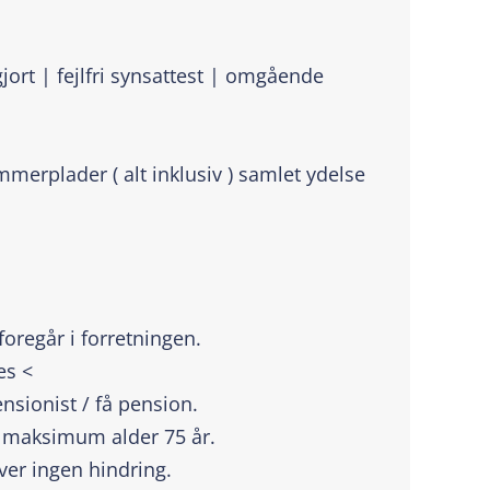
jort | fejlfri synsattest | omgående
merplader ( alt inklusiv ) samlet ydelse
oregår i forretningen.
es <
ensionist / få pension.
 / maksimum alder 75 år.
ever ingen hindring.