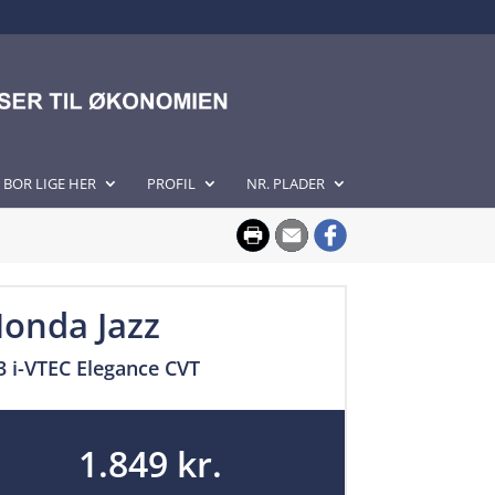
I BOR LIGE HER
PROFIL
NR. PLADER
onda Jazz
3 i-VTEC Elegance CVT
1.849 kr.