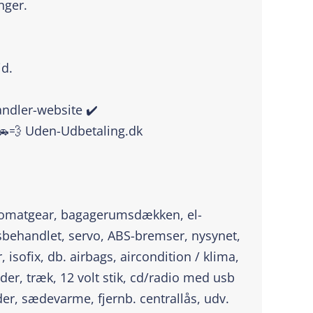
nger.
id.
handler-website ✔️
🚗💨 Uden-Udbetaling.dk
tomatgear, bagagerumsdækken, el-
sbehandlet, servo, ABS-bremser, nysynet,
sofix, db. airbags, aircondition / klima,
der, træk, 12 volt stik, cd/radio med usb
uder, sædevarme, fjernb. centrallås, udv.