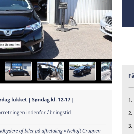
Få
—
rdag lukket | Søndag kl. 12-17 |
1.
forretningen indenfor åbningstid.
2.
3.
bydere af biler på afbetaling » Neltoft Gruppen –