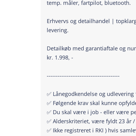
temp. måler, fartpilot, bluetooth.
Erhvervs og detailhandel | topklarg
levering.
Detailkøb med garantiaftale og num
kr. 1.998, -
----------------------------------------
✅ Lånegodkendelse og udlevering f
✅ Følgende krav skal kunne opfyld
✅ Du skal være i job - eller være p
✅ Alderskriteriet, være fyldt 23 år
✅ Ikke registreret i RKI ) hvis saml